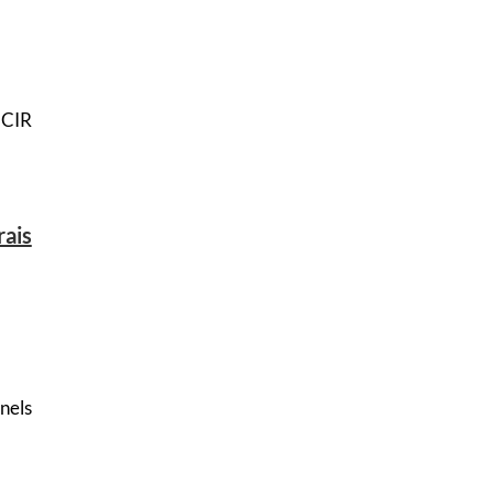
9 CIR
rais
nels