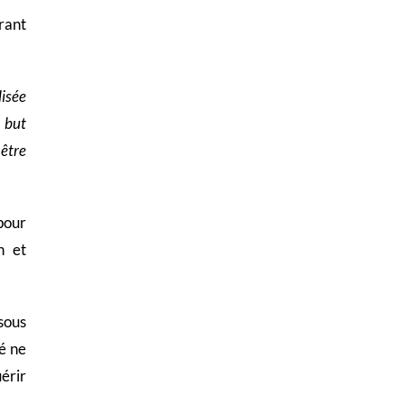
rant
lisée
l but
 être
pour
n et
 sous
té ne
érir