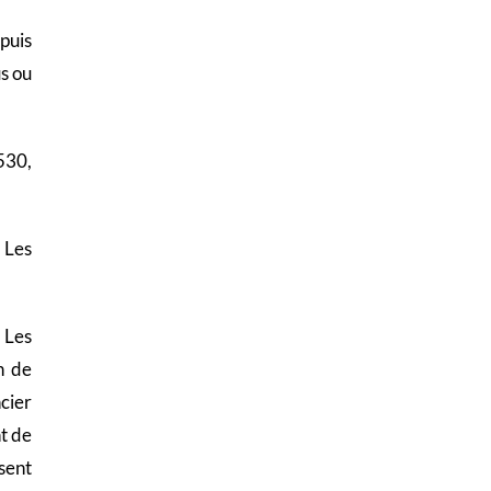
puis
s ou
530,
. Les
 Les
n de
cier
t de
sent