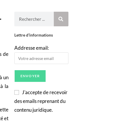
L
Lettre d’informations
Addresse email:
s de
à un
à la
J'accepte de recevoir
des emails reprenant du
ette
contenu juridique.
té et