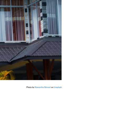
Photo by
Nawartha Nirmal
on
Unsplash