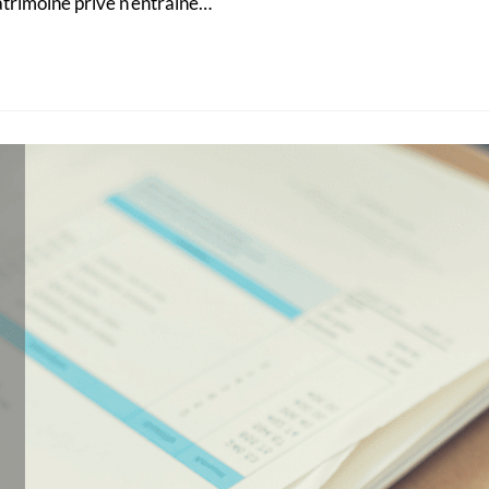
atrimoine privé n'entraîne…