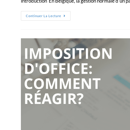
introduction En Belgique, la gestion normale d’un p
Continuer La Lecture